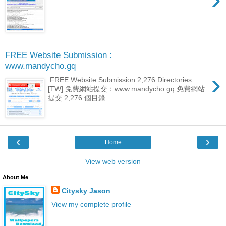
FREE Website Submission :
www.mandycho.gq
›
FREE Website Submission 2,276 Directories
[TW] 免費網站提交：www.mandycho.gq 免費網站
提交 2,276 個目錄
‹
›
Home
View web version
About Me
Citysky Jason
View my complete profile