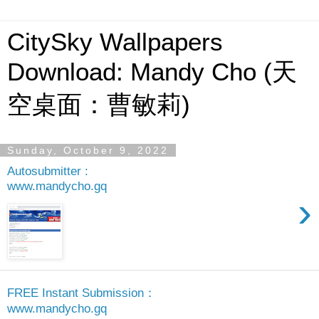
CitySky Wallpapers
Download: Mandy Cho (天
空桌面：曹敏莉)
Sunday, October 9, 2022
Autosubmitter :
www.mandycho.gq
›
FREE Instant Submission：
www.mandycho.gq