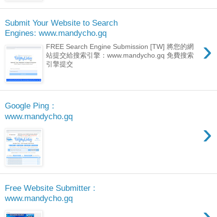
Submit Your Website to Search
Engines: www.mandycho.gq
›
FREE Search Engine Submission [TW] 將您的網
站提交給搜索引擎：www.mandycho.gq 免費搜索
引擎提交
Google Ping：
www.mandycho.gq
›
Free Website Submitter :
www.mandycho.gq
›