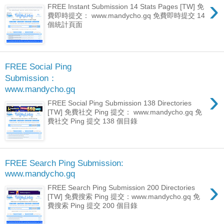
›
FREE Instant Submission 14 Stats Pages [TW] 免
費即時提交： www.mandycho.gq 免費即時提交 14
個統計頁面
FREE Social Ping
Submission：
www.mandycho.gq
›
FREE Social Ping Submission 138 Directories
[TW] 免費社交 Ping 提交： www.mandycho.gq 免
費社交 Ping 提交 138 個目錄
FREE Search Ping Submission:
www.mandycho.gq
›
FREE Search Ping Submission 200 Directories
[TW] 免費搜索 Ping 提交：www.mandycho.gq 免
費搜索 Ping 提交 200 個目錄