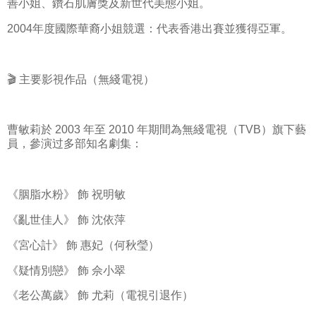
善小姐、鑽石肌膚獎及新世代美態小姐。
2004年度國際華裔小姐競選：代表香港出賽並獲得亞軍。
🎬 主要影視作品（無綫電視）
曹敏莉於 2003 年至 2010 年期間為無綫電視（TVB）旗下藝
員，參演过多部知名劇集：
《胭脂水粉》 飾 祝明敏
《亂世佳人》 飾 沈依萍
《宮心計》 飾 惠妃（何秋瑩）
《疑情別戀》 飾 佘小翠
《老公萬歲》 飾 尤莉（電視引退作）