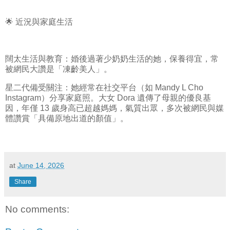
🌟 近況與家庭生活
闊太生活與教育：婚後過著少奶奶生活的她，保養得宜，常
被網民大讚是「凍齡美人」。
星二代備受關注：她經常在社交平台（如 Mandy L Cho
Instagram）分享家庭照。大女 Dora 遺傳了母親的優良基
因，年僅 13 歲身高已超越媽媽，氣質出眾，多次被網民與媒
體讚賞「具備原地出道的顏值」。
at
June 14, 2026
Share
No comments: