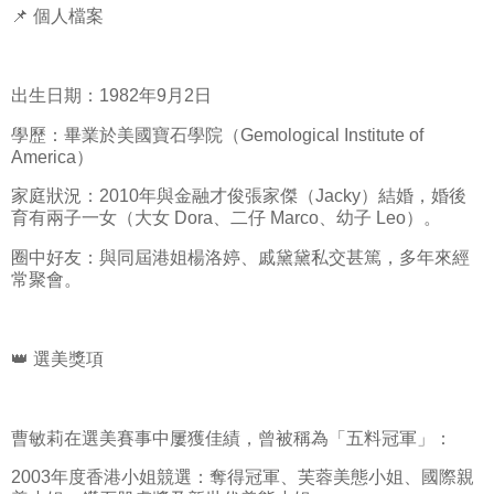
📌 個人檔案
出生日期：1982年9月2日
學歷：畢業於美國寶石學院（Gemological Institute of
America）
家庭狀況：2010年與金融才俊張家傑（Jacky）結婚，婚後
育有兩子一女（大女 Dora、二仔 Marco、幼子 Leo）。
圈中好友：與同屆港姐楊洛婷、戚黛黛私交甚篤，多年來經
常聚會。
👑 選美獎項
曹敏莉在選美賽事中屢獲佳績，曾被稱為「五料冠軍」：
2003年度香港小姐競選：奪得冠軍、芙蓉美態小姐、國際親